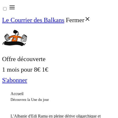
Aller
au
Le Courrier des Balkans
Fermer
contenu
Offre découverte
1 mois pour
8€
1€
S'abonner
Accueil
Découvrez la Une du jour
L'Albanie d'Edi Rama en pleine dérive oligarchique et