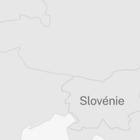
Benoit Frogerais
Traducteur⋅rice
Tous nos articles de BIRN