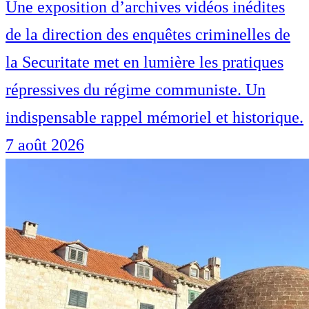
Une exposition d’archives vidéos inédites
de la direction des enquêtes criminelles de
la Securitate met en lumière les pratiques
répressives du régime communiste. Un
indispensable rappel mémoriel et historique.
7 août 2026