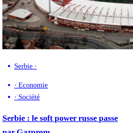
Serbie
·
·
Economie
·
Société
Serbie : le soft power russe passe
par Gazprom