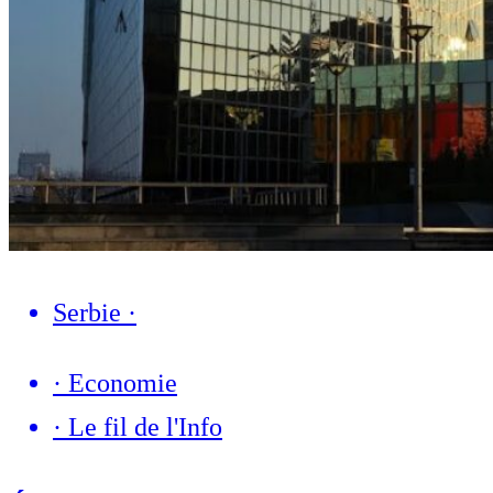
Serbie
·
·
Economie
·
Le fil de l'Info