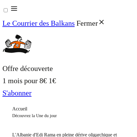
Aller
au
Le Courrier des Balkans
Fermer
contenu
Offre découverte
1 mois pour
8€
1€
S'abonner
Accueil
Découvrez la Une du jour
L'Albanie d'Edi Rama en pleine dérive oligarchique et