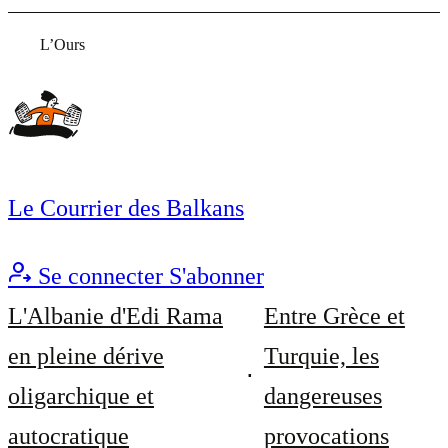
L’Ours
Le Courrier des Balkans
Se connecter
S'abonner
L'Albanie d'Edi Rama
Entre Grèce et
en pleine dérive
Turquie, les
oligarchique et
dangereuses
autocratique
provocations