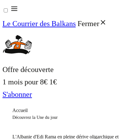
Aller
au
Le Courrier des Balkans
Fermer
contenu
Offre découverte
1 mois pour
8€
1€
S'abonner
Accueil
Découvrez la Une du jour
L'Albanie d'Edi Rama en pleine dérive oligarchique et