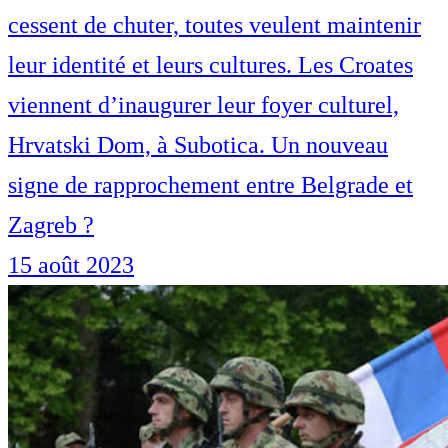
cessent de chuter, toutes veulent maintenir
leur identité et leurs cultures. Les Croates
viennent d’inaugurer leur foyer culturel,
Hrvatski Dom, à Subotica. Un nouveau
signe de rapprochement entre Belgrade et
Zagreb ?
15 août 2023