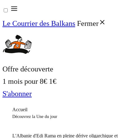
Aller
au
Le Courrier des Balkans
Fermer
contenu
Offre découverte
1 mois pour
8€
1€
S'abonner
Accueil
Découvrez la Une du jour
L'Albanie d'Edi Rama en pleine dérive oligarchique et