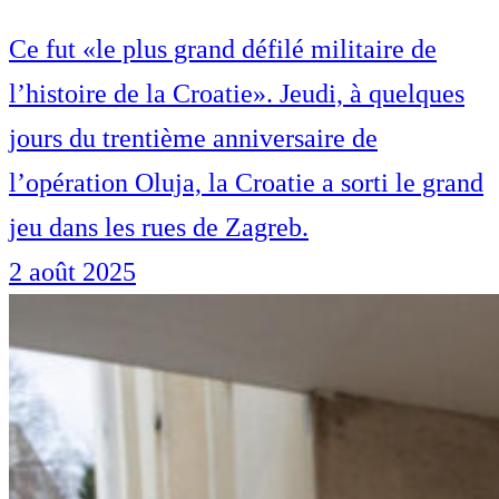
Ce fut «le plus grand défilé militaire de
l’histoire de la Croatie». Jeudi, à quelques
jours du trentième anniversaire de
l’opération Oluja, la Croatie a sorti le grand
jeu dans les rues de Zagreb.
2 août 2025