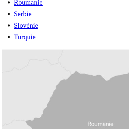
Roumanie
Serbie
Slovénie
Turquie