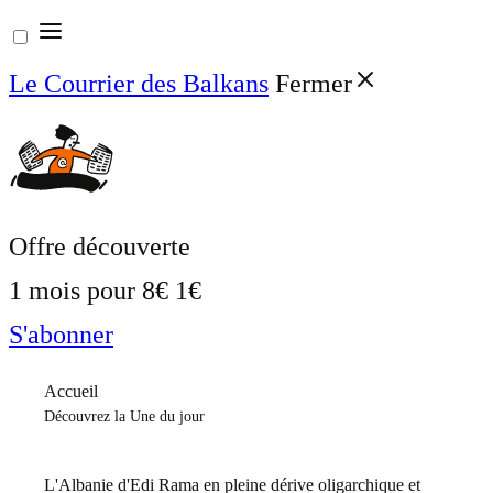
Aller
au
Le Courrier des Balkans
Fermer
contenu
Offre découverte
1 mois pour
8€
1€
S'abonner
Accueil
Découvrez la Une du jour
L'Albanie d'Edi Rama en pleine dérive oligarchique et