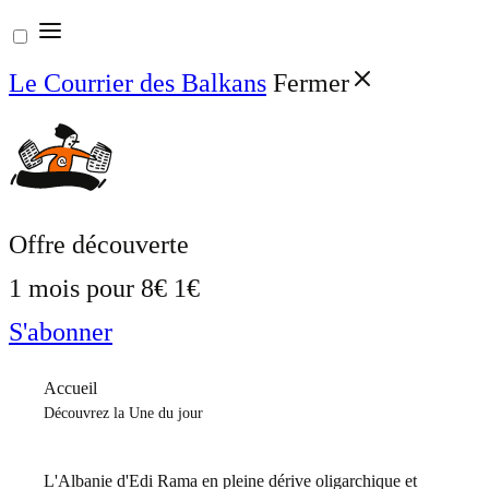
Aller
au
Le Courrier des Balkans
Fermer
contenu
Offre découverte
1 mois pour
8€
1€
S'abonner
Accueil
Découvrez la Une du jour
L'Albanie d'Edi Rama en pleine dérive oligarchique et