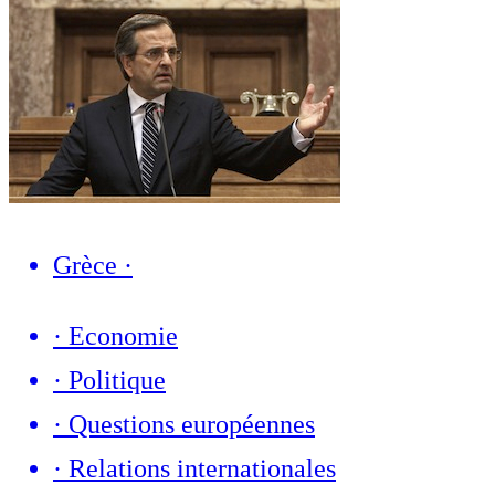
Grèce
·
·
Economie
·
Politique
·
Questions européennes
·
Relations internationales