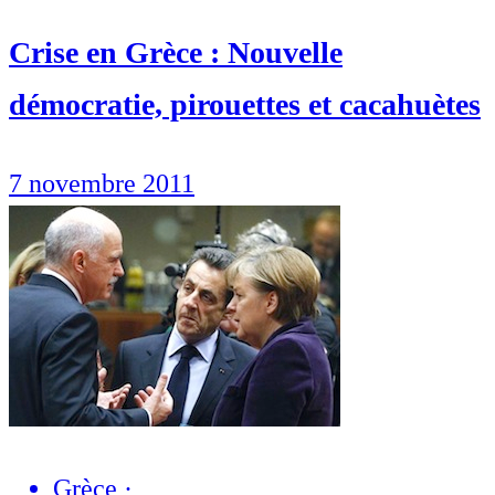
Crise en Grèce : Nouvelle
démocratie, pirouettes et cacahuètes
7 novembre 2011
Grèce
·