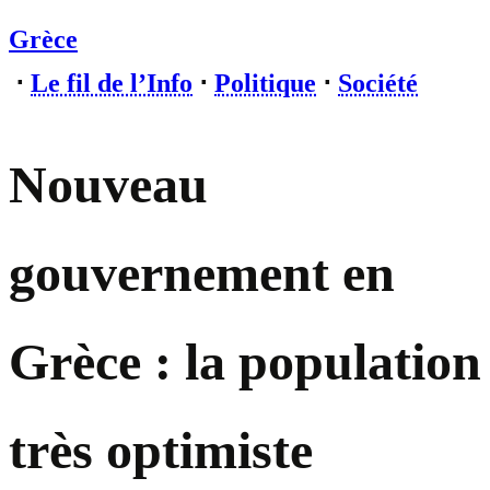
Grèce
⋅
Le fil de l’Info
⋅
Politique
⋅
Société
Nouveau
gouvernement en
Grèce : la population
très optimiste