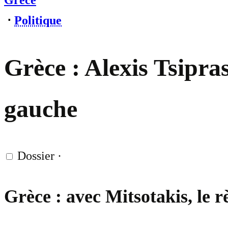
Grèce
⋅
Politique
Grèce : Alexis Tsipra
gauche
Dossier
·
Grèce : avec Mitsotakis, le r