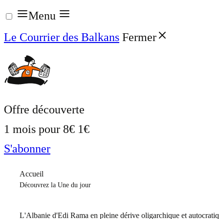
Aller
Menu
au
Le Courrier des Balkans
Fermer
contenu
Offre découverte
1 mois pour
8€
1€
S'abonner
Accueil
Découvrez la Une du jour
L'Albanie d'Edi Rama en pleine dérive oligarchique et autocrati