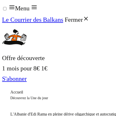
Aller
Menu
au
Le Courrier des Balkans
Fermer
contenu
Offre découverte
1 mois pour
8€
1€
S'abonner
Accueil
Découvrez la Une du jour
L'Albanie d'Edi Rama en pleine dérive oligarchique et autocrati