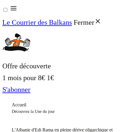
Aller
au
Le Courrier des Balkans
Fermer
contenu
Offre découverte
1 mois pour
8€
1€
S'abonner
Accueil
Découvrez la Une du jour
L'Albanie d'Edi Rama en pleine dérive oligarchique et