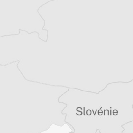
Explorez +10 ans d’archives sur les
Balkans
Vous avez déjà un compte ?
Se connecter