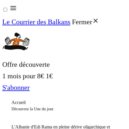
Aller
au
Le Courrier des Balkans
Fermer
contenu
Offre découverte
1 mois pour
8€
1€
S'abonner
Accueil
Découvrez la Une du jour
L'Albanie d'Edi Rama en pleine dérive oligarchique et