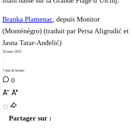
main basse sur la Grande Plage d’Ulcinj.
Branka Plamenac
, depuis Monitor
(Monténégro) (traduit par
Persa Aligrudić et
Jasna Tatar-Anđelić
)
24 mars 2025
⋅
7 min de lecture
0
Partager sur :