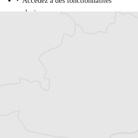
Accédez à des fonctionnalités
exclusives
Explorez +10 ans d’archives sur les
Balkans
Vous avez déjà un compte ?
Se connecter
Article original
Tous nos articles de Monitor (Monténégro)