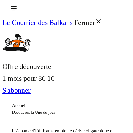
Aller
au
Le Courrier des Balkans
Fermer
contenu
Offre découverte
1 mois pour
8€
1€
S'abonner
Accueil
Découvrez la Une du jour
L'Albanie d'Edi Rama en pleine dérive oligarchique et