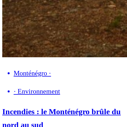
Monténégro
·
·
Environnement
Incendies : le Monténégro brûle du
nord au sud