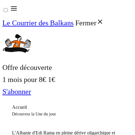
Aller
au
Le Courrier des Balkans
Fermer
contenu
Offre découverte
1 mois pour
8€
1€
S'abonner
Accueil
Découvrez la Une du jour
L'Albanie d'Edi Rama en pleine dérive oligarchique et