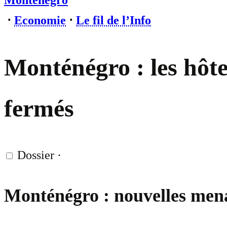
Monténégro
⋅
Economie
⋅
Le fil de l’Info
Monténégro : les hôtel
fermés
Dossier
·
Monténégro : nouvelles menac