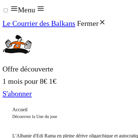
Aller
Menu
au
Le Courrier des Balkans
Fermer
contenu
Offre découverte
1 mois pour
8€
1€
S'abonner
Accueil
Découvrez la Une du jour
L'Albanie d'Edi Rama en pleine dérive oligarchique et autocrati