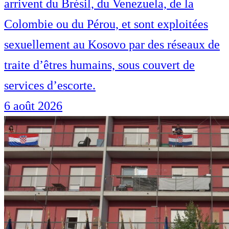
arrivent du Brésil, du Venezuela, de la
Colombie ou du Pérou, et sont exploitées
sexuellement au Kosovo par des réseaux de
traite d’êtres humains, sous couvert de
services d’escorte.
6 août 2026