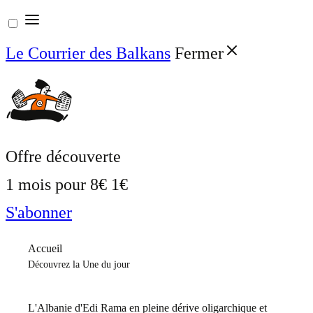
Aller
au
Le Courrier des Balkans
Fermer
contenu
Offre découverte
1 mois pour
8€
1€
S'abonner
Accueil
Découvrez la Une du jour
L'Albanie d'Edi Rama en pleine dérive oligarchique et