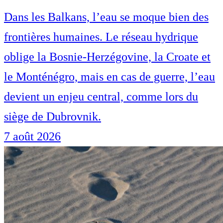
Dans les Balkans, l’eau se moque bien des
frontières humaines. Le réseau hydrique
oblige la Bosnie-Herzégovine, la Croate et
le Monténégro, mais en cas de guerre, l’eau
devient un enjeu central, comme lors du
siège de Dubrovnik.
7 août 2026