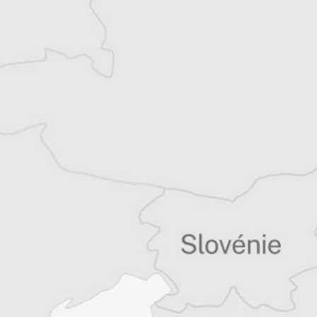
quinzaine de livres sur la région, essais ou
récits de voyage.
Tous nos articles de IWPR