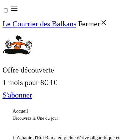
Aller
au
Le Courrier des Balkans
Fermer
contenu
Offre découverte
1 mois pour
8€
1€
S'abonner
Accueil
Découvrez la Une du jour
L'Albanie d'Edi Rama en pleine dérive oligarchique et