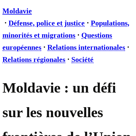
Moldavie
⋅
Défense, police et justice
⋅
Populations,
minorités et migrations
⋅
Questions
européennes
⋅
Relations internationales
⋅
Relations régionales
⋅
Société
Moldavie : un défi
sur les nouvelles