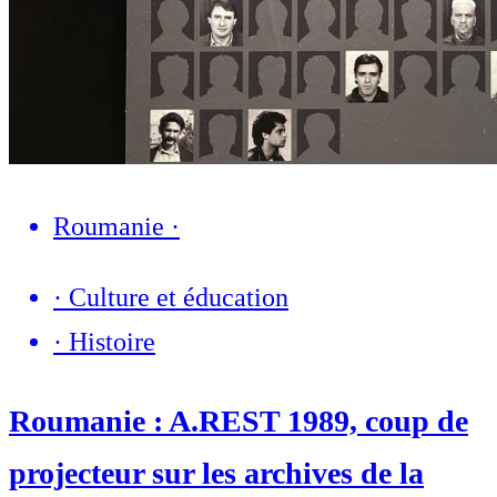
Roumanie
·
·
Culture et éducation
·
Histoire
Roumanie : A.REST 1989, coup de
projecteur sur les archives de la