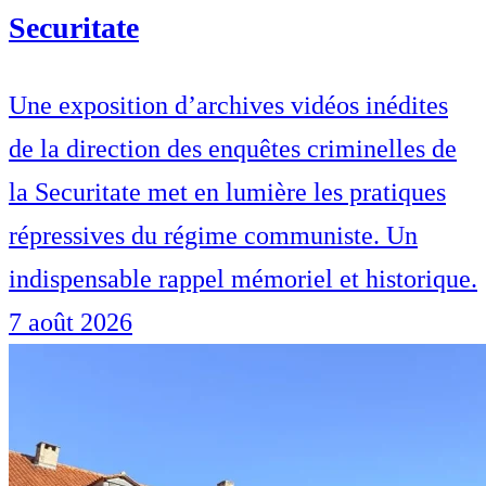
Securitate
Une exposition d’archives vidéos inédites
de la direction des enquêtes criminelles de
la Securitate met en lumière les pratiques
répressives du régime communiste. Un
indispensable rappel mémoriel et historique.
7 août 2026