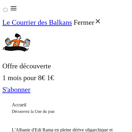
Aller
au
Le Courrier des Balkans
Fermer
contenu
Offre découverte
1 mois pour
8€
1€
S'abonner
Accueil
Découvrez la Une du jour
L'Albanie d'Edi Rama en pleine dérive oligarchique et