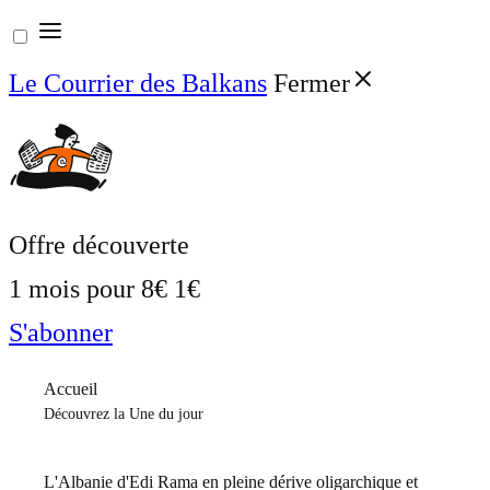
Aller
au
Le Courrier des Balkans
Fermer
contenu
Offre découverte
1 mois pour
8€
1€
S'abonner
Accueil
Découvrez la Une du jour
L'Albanie d'Edi Rama en pleine dérive oligarchique et