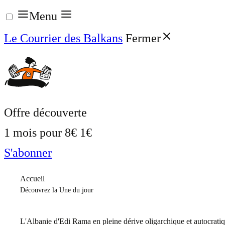
Aller
Menu
au
Le Courrier des Balkans
Fermer
contenu
Offre découverte
1 mois pour
8€
1€
S'abonner
Accueil
Découvrez la Une du jour
L'Albanie d'Edi Rama en pleine dérive oligarchique et autocrati