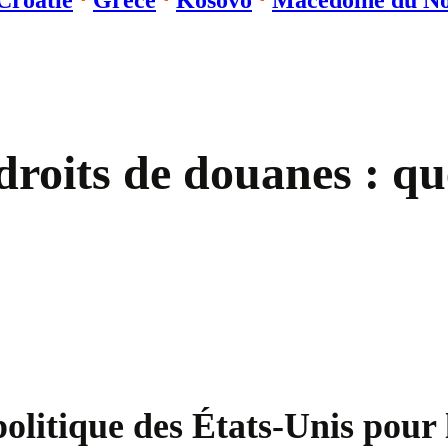
Croatie
⋅
Grèce
⋅
Kosovo
⋅
Macédoine du N
roits de douanes : qu
olitique des États-Unis pour 