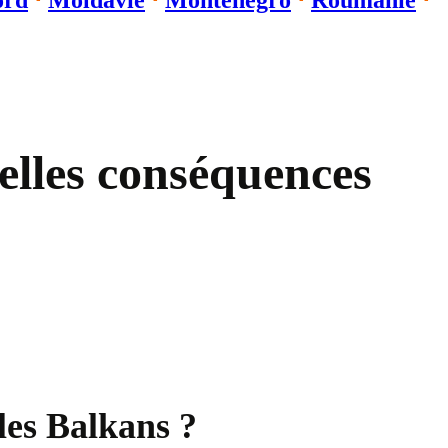
ord
⋅
Moldavie
⋅
Monténégro
⋅
Roumanie
⋅
elles conséquences
les Balkans ?