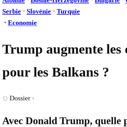
Albanie
⋅
Bosnie-Herzégovine
⋅
Bulgarie
⋅
Serbie
⋅
Slovénie
⋅
Turquie
⋅
Economie
Trump augmente les d
pour les Balkans ?
Dossier
·
Avec Donald Trump, quelle p