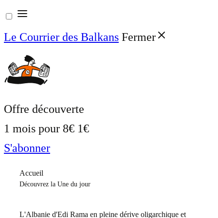
Aller
au
Le Courrier des Balkans
Fermer
contenu
Offre découverte
1 mois pour
8€
1€
S'abonner
Accueil
Découvrez la Une du jour
L'Albanie d'Edi Rama en pleine dérive oligarchique et