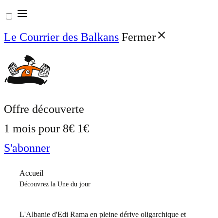
Aller
au
Le Courrier des Balkans
Fermer
contenu
Offre découverte
1 mois pour
8€
1€
S'abonner
Accueil
Découvrez la Une du jour
L'Albanie d'Edi Rama en pleine dérive oligarchique et