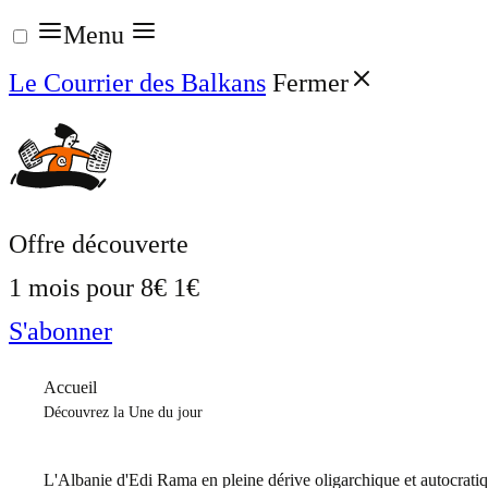
Aller
Menu
au
Le Courrier des Balkans
Fermer
contenu
Offre découverte
1 mois pour
8€
1€
S'abonner
Accueil
Découvrez la Une du jour
L'Albanie d'Edi Rama en pleine dérive oligarchique et autocrati