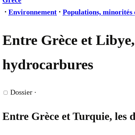
Grèce
⋅
Environnement
⋅
Populations, minorités 
Entre Grèce et Libye,
hydrocarbures
Dossier
·
Entre Grèce et Turquie, les 