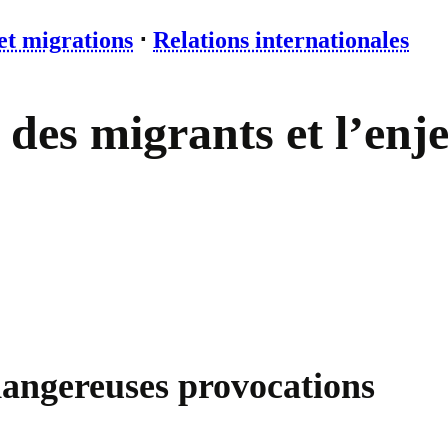
et migrations
⋅
Relations internationales
 des migrants et l’enj
dangereuses provocations