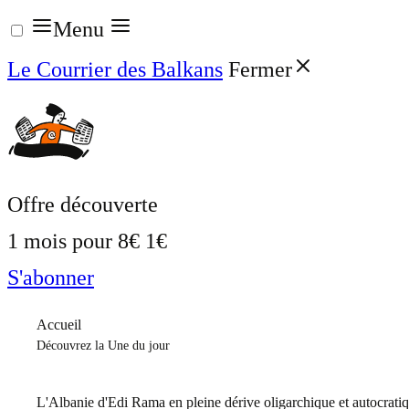
Aller
Menu
au
Le Courrier des Balkans
Fermer
contenu
Offre découverte
1 mois pour
8€
1€
S'abonner
Accueil
Découvrez la Une du jour
L'Albanie d'Edi Rama en pleine dérive oligarchique et autocrati