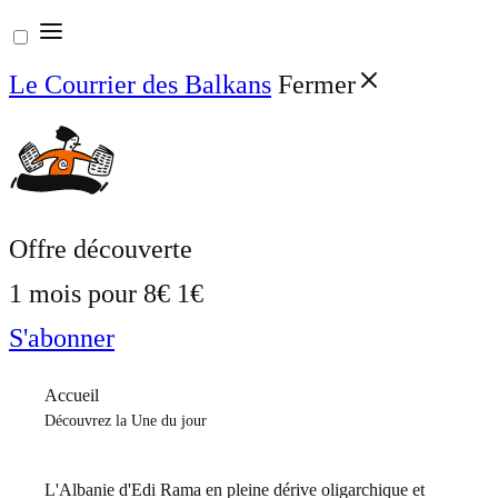
Aller
au
Le Courrier des Balkans
Fermer
contenu
Offre découverte
1 mois pour
8€
1€
S'abonner
Accueil
Découvrez la Une du jour
L'Albanie d'Edi Rama en pleine dérive oligarchique et