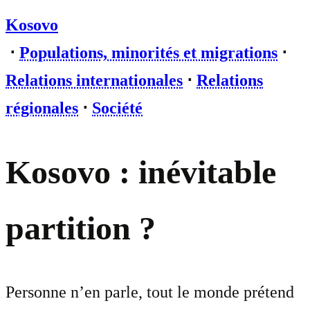
Kosovo
⋅
Populations, minorités et migrations
⋅
Relations internationales
⋅
Relations
régionales
⋅
Société
Kosovo : inévitable
partition ?
Personne n’en parle, tout le monde prétend