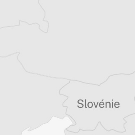
Vous avez déjà un compte ?
Se connecter
Laurent Geslin
Traducteur⋅rice
Tous nos articles de Danas