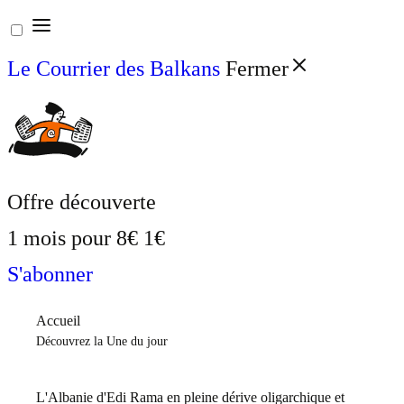
Aller
au
Le Courrier des Balkans
Fermer
contenu
Offre découverte
1 mois pour
8€
1€
S'abonner
Accueil
Découvrez la Une du jour
L'Albanie d'Edi Rama en pleine dérive oligarchique et