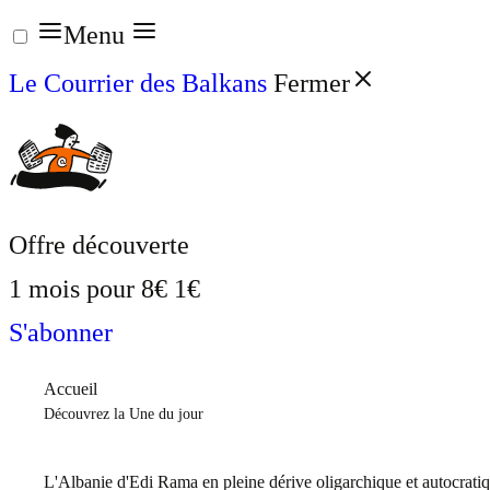
Aller
Menu
au
Le Courrier des Balkans
Fermer
contenu
Offre découverte
1 mois pour
8€
1€
S'abonner
Accueil
Découvrez la Une du jour
L'Albanie d'Edi Rama en pleine dérive oligarchique et autocrati