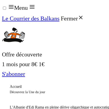
Aller
Menu
au
Le Courrier des Balkans
Fermer
contenu
Offre découverte
1 mois pour
8€
1€
S'abonner
Accueil
Découvrez la Une du jour
L'Albanie d'Edi Rama en pleine dérive oligarchique et autocrati