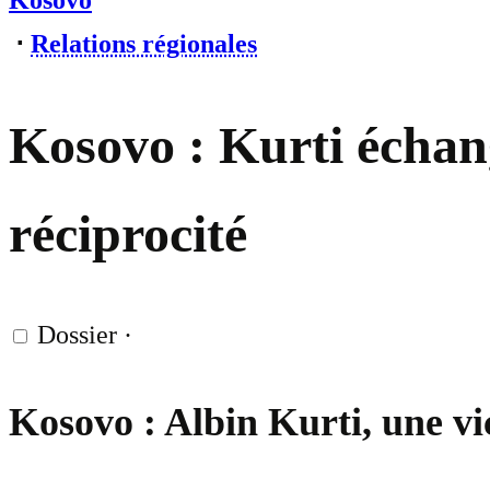
Kosovo
⋅
Relations régionales
Kosovo : Kurti échang
réciprocité
Dossier
·
Kosovo : Albin Kurti, une vi