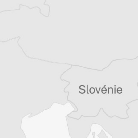
Bretagne et les Balkans. Il est l’auteur d’une
quinzaine de livres sur la région, essais ou
récits de voyage.
Tous nos articles de Osservatorio Balcani e
Caucaso