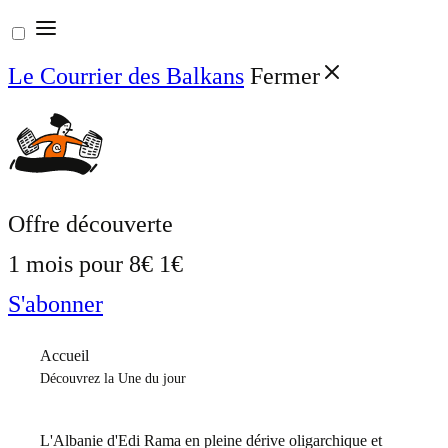
Aller
au
Le Courrier des Balkans
Fermer
contenu
Offre découverte
1 mois pour
8€
1€
S'abonner
Accueil
Découvrez la Une du jour
L'Albanie d'Edi Rama en pleine dérive oligarchique et