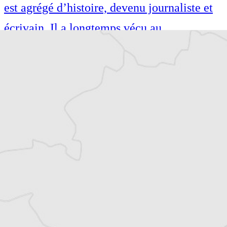
est agrégé d’histoire, devenu journaliste et
écrivain. Il a longtemps vécu au
Monténégro, en Serbie puis en Macédoine
et partage désormais son temps entre la
Bretagne et les Balkans. Il est l’auteur d’une
quinzaine de livres sur la région, essais ou
récits de voyage.
Tous nos articles de BIRN