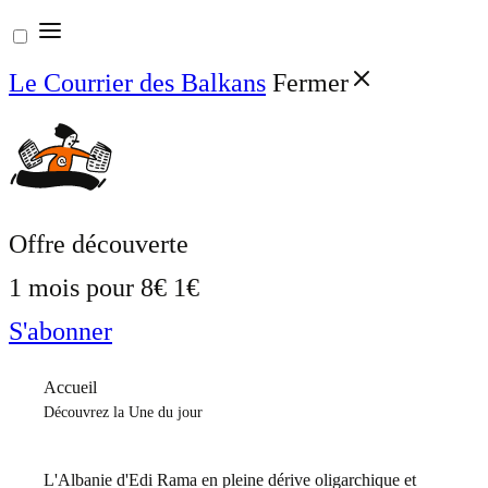
Aller
au
Le Courrier des Balkans
Fermer
contenu
Offre découverte
1 mois pour
8€
1€
S'abonner
Accueil
Découvrez la Une du jour
L'Albanie d'Edi Rama en pleine dérive oligarchique et