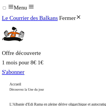
Aller
Menu
au
Le Courrier des Balkans
Fermer
contenu
Offre découverte
1 mois pour
8€
1€
S'abonner
Accueil
Découvrez la Une du jour
L'Albanie d'Edi Rama en pleine dérive oligarchique et autocrati