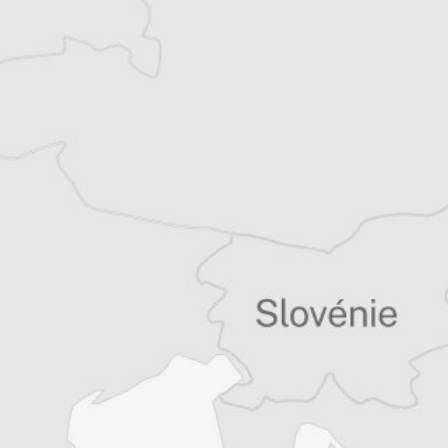
Dimša Lovpar
Notre correspondant à Zagreb