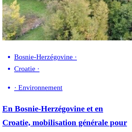
Bosnie-Herzégovine
·
Croatie
·
·
Environnement
En Bosnie-Herzégovine et en
Croatie, mobilisation générale pour