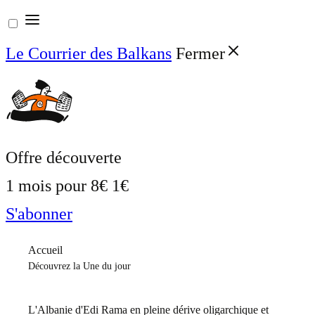
Aller
au
Le Courrier des Balkans
Fermer
contenu
Offre découverte
1 mois pour
8€
1€
S'abonner
Accueil
Découvrez la Une du jour
L'Albanie d'Edi Rama en pleine dérive oligarchique et