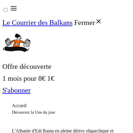
Aller
au
Le Courrier des Balkans
Fermer
contenu
Offre découverte
1 mois pour
8€
1€
S'abonner
Accueil
Découvrez la Une du jour
L'Albanie d'Edi Rama en pleine dérive oligarchique et