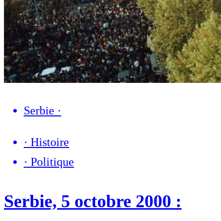
Serbie
·
·
Histoire
·
Politique
Serbie, 5 octobre 2000 :