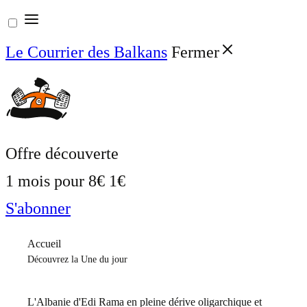
Aller
au
Le Courrier des Balkans
Fermer
contenu
Offre découverte
1 mois pour
8€
1€
S'abonner
Accueil
Découvrez la Une du jour
L'Albanie d'Edi Rama en pleine dérive oligarchique et