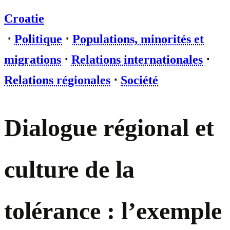
Croatie
⋅
Politique
⋅
Populations, minorités et
migrations
⋅
Relations internationales
⋅
Relations régionales
⋅
Société
Dialogue régional et
culture de la
tolérance : l’exemple