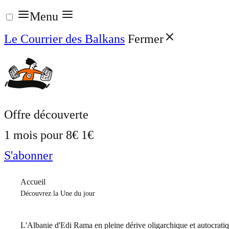
Aller
Menu
au
Le Courrier des Balkans
Fermer
contenu
Offre découverte
1 mois pour
8€
1€
S'abonner
Accueil
Découvrez la Une du jour
L'Albanie d'Edi Rama en pleine dérive oligarchique et autocrati