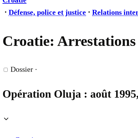
Croatie
⋅
Défense, police et justice
⋅
Relations inte
Croatie: Arrestations
Dossier
·
Opération Oluja : août 1995,