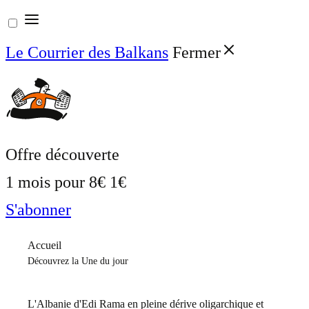
Aller
au
Le Courrier des Balkans
Fermer
contenu
Offre découverte
1 mois pour
8€
1€
S'abonner
Accueil
Découvrez la Une du jour
L'Albanie d'Edi Rama en pleine dérive oligarchique et