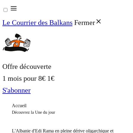
Aller
au
Le Courrier des Balkans
Fermer
contenu
Offre découverte
1 mois pour
8€
1€
S'abonner
Accueil
Découvrez la Une du jour
L'Albanie d'Edi Rama en pleine dérive oligarchique et