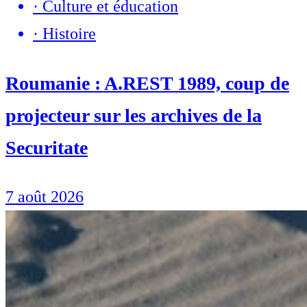
·
Culture et éducation
·
Histoire
Roumanie : A.REST 1989, coup de
projecteur sur les archives de la
Securitate
7 août 2026