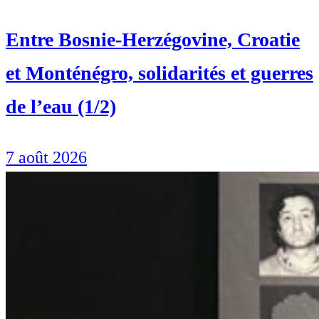
Entre Bosnie-Herzégovine, Croatie
et Monténégro, solidarités et guerres
de l’eau (1/2)
7 août 2026