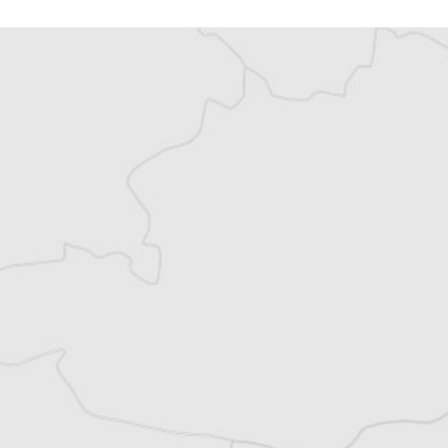
Vous avez déjà un compte ?
Se connecter
Alexandre Billette
Traducteur⋅rice
Tous nos articles de Kosova Sot