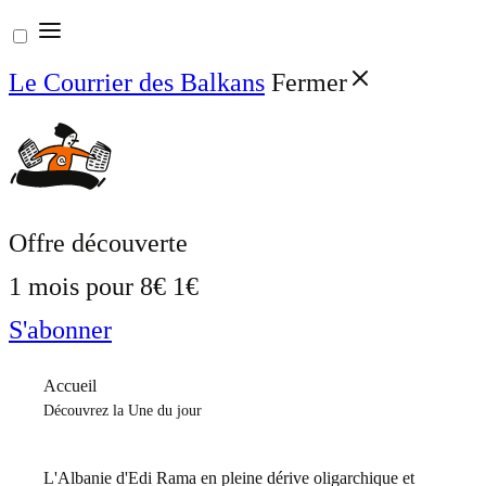
Aller
au
Le Courrier des Balkans
Fermer
contenu
Offre découverte
1 mois pour
8€
1€
S'abonner
Accueil
Découvrez la Une du jour
L'Albanie d'Edi Rama en pleine dérive oligarchique et