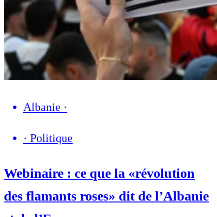
Albanie
·
·
Politique
Webinaire : ce que la «révolution
des flamants roses» dit de l’Albanie