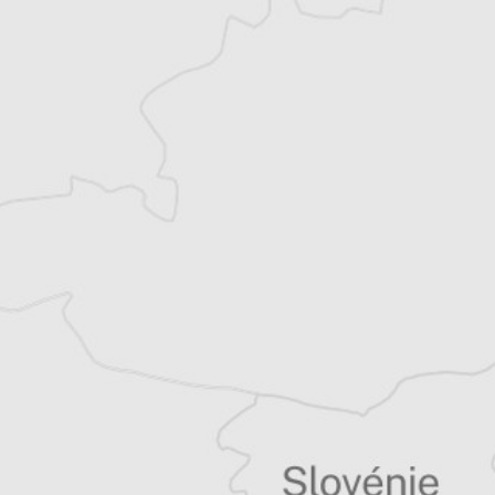
Explorez +10 ans d’archives sur les
Balkans
Vous avez déjà un compte ?
Se connecter
Tous nos articles de Vreme (Serbie)