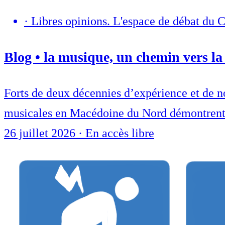
·
Libres opinions. L'espace de débat du 
Blog • la musique, un chemin vers la 
Forts de deux décennies d’expérience et de nom
musicales en Macédoine du Nord démontrent c
26 juillet 2026
·
En accès libre