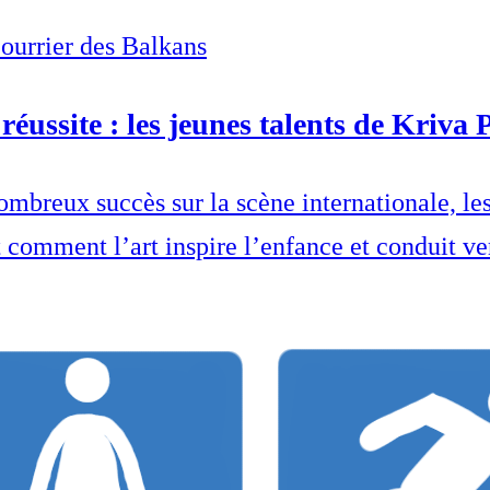
Courrier des Balkans
réussite : les jeunes talents de Kriva
breux succès sur la scène internationale, les o
omment l’art inspire l’enfance et conduit ver