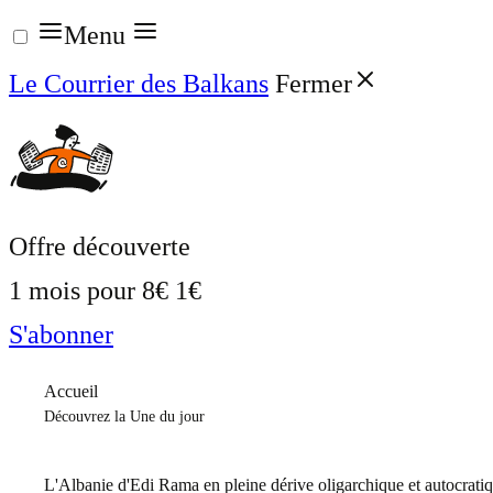
Aller
Menu
au
Le Courrier des Balkans
Fermer
contenu
Offre découverte
1 mois pour
8€
1€
S'abonner
Accueil
Découvrez la Une du jour
L'Albanie d'Edi Rama en pleine dérive oligarchique et autocrati