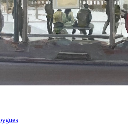
Noygues