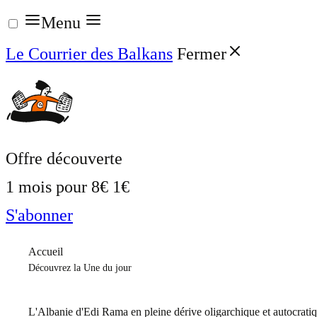
Aller
Menu
au
Le Courrier des Balkans
Fermer
contenu
Offre découverte
1 mois pour
8€
1€
S'abonner
Accueil
Découvrez la Une du jour
L'Albanie d'Edi Rama en pleine dérive oligarchique et autocrati