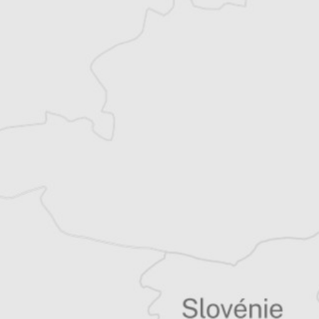
traduisant de la littérature française vers le
slovène (notamment Sylvain Tesson, Valérie
Perrin, David Foenkinos, etc.).
Parallèlement, elle est l’auteure de plusieurs
livres, dont deux romans.