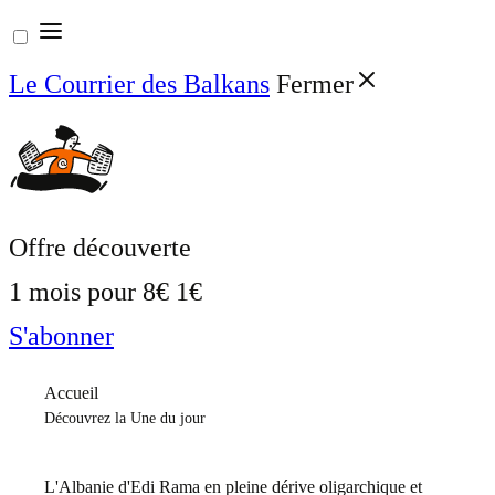
Aller
au
Le Courrier des Balkans
Fermer
contenu
Offre découverte
1 mois pour
8€
1€
S'abonner
Accueil
Découvrez la Une du jour
L'Albanie d'Edi Rama en pleine dérive oligarchique et