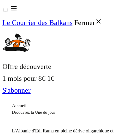
Aller
au
Le Courrier des Balkans
Fermer
contenu
Offre découverte
1 mois pour
8€
1€
S'abonner
Accueil
Découvrez la Une du jour
L'Albanie d'Edi Rama en pleine dérive oligarchique et