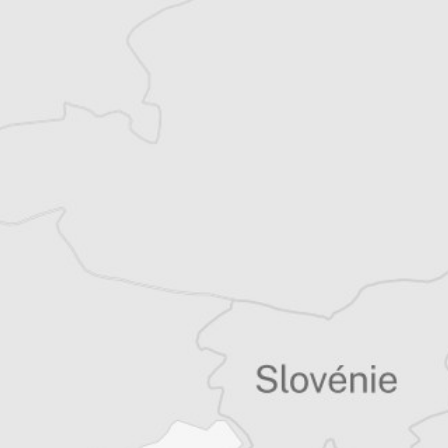
et partage désormais son temps entre la
Bretagne et les Balkans. Il est l’auteur d’une
quinzaine de livres sur la région, essais ou
récits de voyage.