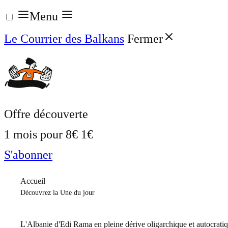
Aller
Menu
au
Le Courrier des Balkans
Fermer
contenu
Offre découverte
1 mois pour
8€
1€
S'abonner
Accueil
Découvrez la Une du jour
L'Albanie d'Edi Rama en pleine dérive oligarchique et autocrati