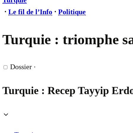
Turquie
⋅
Le fil de l’Info
⋅
Politique
Turquie : triomphe sa
Dossier
·
Turquie : Recep Tayyip Erdo