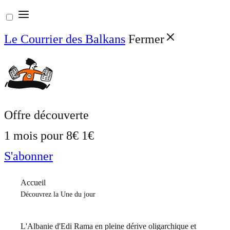
Aller
au
Le Courrier des Balkans
Fermer
contenu
Offre découverte
1 mois pour
8€
1€
S'abonner
Accueil
Découvrez la Une du jour
L'Albanie d'Edi Rama en pleine dérive oligarchique et