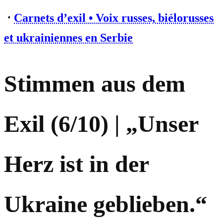
⋅
Carnets d’exil • Voix russes, biélorusses
et ukrainiennes en Serbie
Stimmen aus dem
Exil (6/10) | „Unser
Herz ist in der
Ukraine geblieben.“