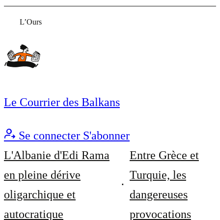
L’Ours
Le Courrier des Balkans
Se connecter
S'abonner
L'Albanie d'Edi Rama
Entre Grèce et
en pleine dérive
Turquie, les
oligarchique et
dangereuses
autocratique
provocations