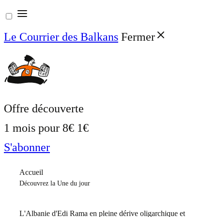
Aller
au
Le Courrier des Balkans
Fermer
contenu
Offre découverte
1 mois pour
8€
1€
S'abonner
Accueil
Découvrez la Une du jour
L'Albanie d'Edi Rama en pleine dérive oligarchique et