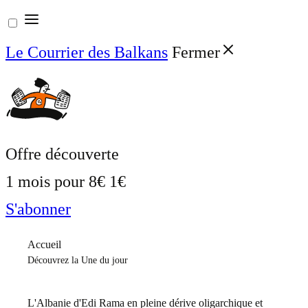
Aller
au
Le Courrier des Balkans
Fermer
contenu
Offre découverte
1 mois pour
8€
1€
S'abonner
Accueil
Découvrez la Une du jour
L'Albanie d'Edi Rama en pleine dérive oligarchique et