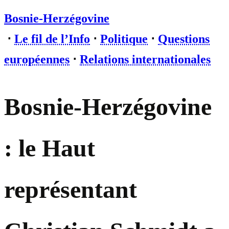
Bosnie-Herzégovine
⋅
Le fil de l’Info
⋅
Politique
⋅
Questions
européennes
⋅
Relations internationales
Bosnie-Herzégovine
: le Haut
représentant