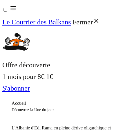
Aller
au
Le Courrier des Balkans
Fermer
contenu
Offre découverte
1 mois pour
8€
1€
S'abonner
Accueil
Découvrez la Une du jour
L'Albanie d'Edi Rama en pleine dérive oligarchique et