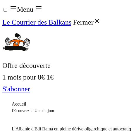
Aller
Menu
au
Le Courrier des Balkans
Fermer
contenu
Offre découverte
1 mois pour
8€
1€
S'abonner
Accueil
Découvrez la Une du jour
L'Albanie d'Edi Rama en pleine dérive oligarchique et autocrati