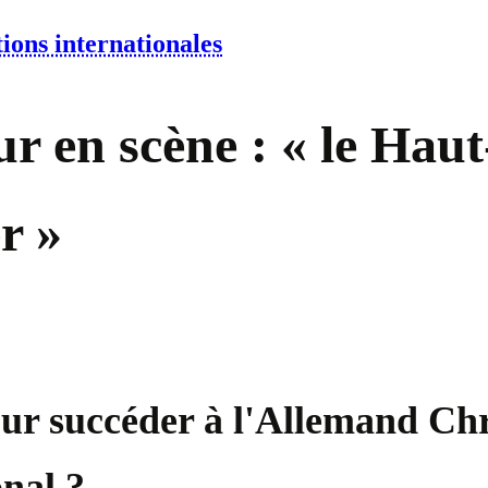
ions internationales
r en scène : « le Hau
r »
ur succéder à l'Allemand Chr
nal ?