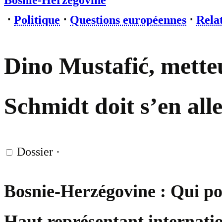
Bosnie-Herzégovine
⋅
Politique
⋅
Questions européennes
⋅
Relat
Dino Mustafić, metteu
Schmidt doit s’en alle
Dossier
·
Bosnie-Herzégovine : Qui po
Haut représentant internatio