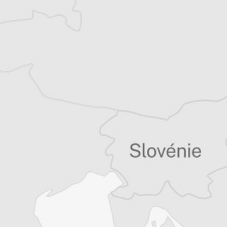
sujets mêlant culture et (géo)politique.