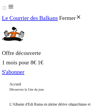
Aller
au
Le Courrier des Balkans
Fermer
contenu
Offre découverte
1 mois pour
8€
1€
S'abonner
Accueil
Découvrez la Une du jour
L'Albanie d'Edi Rama en pleine dérive oligarchique et