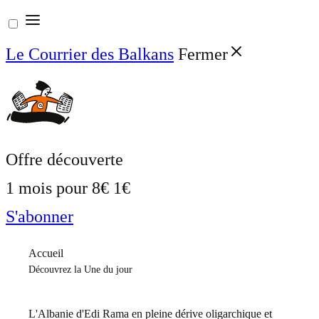
Aller
au
Le Courrier des Balkans
Fermer
contenu
Offre découverte
1 mois pour
8€
1€
S'abonner
Accueil
Découvrez la Une du jour
L'Albanie d'Edi Rama en pleine dérive oligarchique et