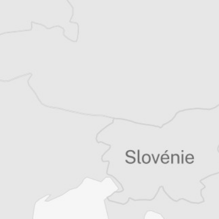
reportages. Elle aime se pencher sur les
sujets mêlant culture et (géo)politique.