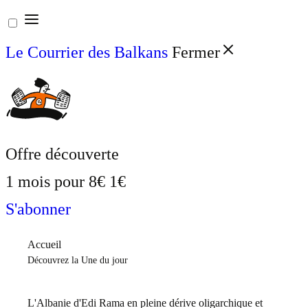
Aller
au
Le Courrier des Balkans
Fermer
contenu
Offre découverte
1 mois pour
8€
1€
S'abonner
Accueil
Découvrez la Une du jour
L'Albanie d'Edi Rama en pleine dérive oligarchique et