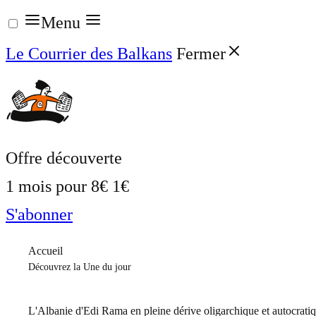
Aller
Menu
au
Le Courrier des Balkans
Fermer
contenu
Offre découverte
1 mois pour
8€
1€
S'abonner
Accueil
Découvrez la Une du jour
L'Albanie d'Edi Rama en pleine dérive oligarchique et autocrati