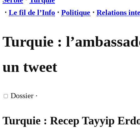
Serbie
⋅
Turquie
⋅
Le fil de l’Info
⋅
Politique
⋅
Relations int
Turquie : l’ambassade
un tweet
Dossier
·
Turquie : Recep Tayyip Erdo